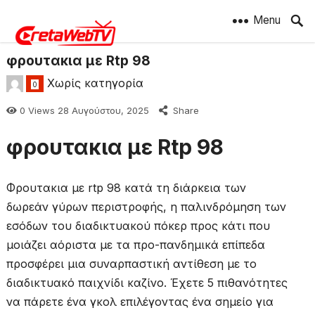
Menu
φρουτακια με Rtp 98
Χωρίς κατηγορία
0
0
Views
28 Αυγούστου, 2025
Share
φρουτακια με Rtp 98
Φρουτακια με rtp 98 κατά τη διάρκεια των
δωρεάν γύρων περιστροφής, η παλινδρόμηση των
εσόδων του διαδικτυακού πόκερ προς κάτι που
μοιάζει αόριστα με τα προ-πανδημικά επίπεδα
προσφέρει μια συναρπαστική αντίθεση με το
διαδικτυακό παιχνίδι καζίνο. Έχετε 5 πιθανότητες
να πάρετε ένα γκολ επιλέγοντας ένα σημείο για