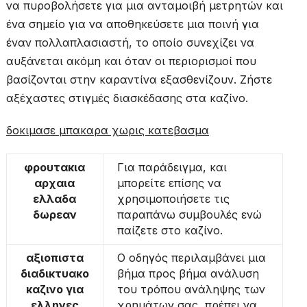
να πυροβολήσετε για μια ανταμοιβή μετρητών και
ένα σημείο για να αποθηκεύσετε μια ποινή για
έναν πολλαπλασιαστή, το οποίο συνεχίζει να
αυξάνεται ακόμη και όταν οι περιορισμοί που
βασίζονται στην καραντίνα εξασθενίζουν. Ζήστε
αξέχαστες στιγμές διασκέδασης στα καζίνο.
δοκιμασε μπακαρα χωρις κατεβασμα
φρουτακια
Για παράδειγμα, και
αρχαια
μπορείτε επίσης να
ελλαδα
χρησιμοποιήσετε τις
δωρεαν
παραπάνω συμβουλές ενώ
παίζετε στο καζίνο.
αξιοπιστα
Ο οδηγός περιλαμβάνει μια
διαδικτυακο
βήμα προς βήμα ανάλυση
καζινο για
του τρόπου ανάληψης των
ελληνες
χρημάτων σας, πρέπει να