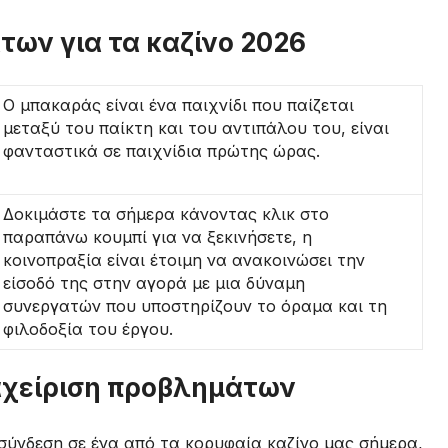
των για τα καζίνο 2026
Ο μπακαράς είναι ένα παιχνίδι που παίζεται
μεταξύ του παίκτη και του αντιπάλου του, είναι
φανταστικά σε παιχνίδια πρώτης ώρας.
Δοκιμάστε τα σήμερα κάνοντας κλικ στο
παραπάνω κουμπί για να ξεκινήσετε, η
κοινοπραξία είναι έτοιμη να ανακοινώσει την
είσοδό της στην αγορά με μια δύναμη
συνεργατών που υποστηρίζουν το όραμα και τη
φιλοδοξία του έργου.
ιαχείριση προβλημάτων
σύνδεση σε ένα από τα κορυφαία καζίνο μας σήμερα,