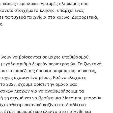
ιεί κάπως περίπλοκες γραμμές πληρωμής που
α κάνετε στοιχήματα κλήσης, υπάρχει ένας
ε τα τυχερά παιχνίδια στα καζίνο. Διαφορετικά,
ς.
είνουν να βρίσκονται σε μάχες υποβιβασμού,
ν μεγάλο αριθμό δωρεάν περιστροφών. Τα ζωντανά
 σε επιτραπέζιους όσο και σε φορητές συσκευές,
στυχώς έχασαν ένα μέρος. Καζινο ελαχιστη
το 2023, έχουμε ορίσει την ομάδα μας
κτικών λεσχών για να αναθεωρήσουμε τα
ή τη στιγμή και να βρούμε μια λίστα που μπορούν
Όχι κάθε αμερικανικό καζίνο στο Διαδίκτυο
ς, έχετε περισσότερο έλεγχο στο παιχνίδι και