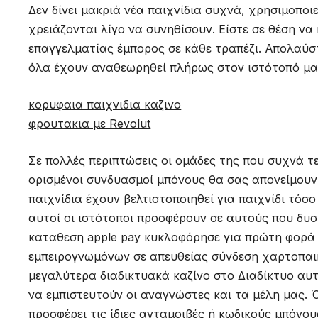
Δεν δίνει μακριά νέα παιχνίδια συχνά, χρησιμοπο
χρειάζονται λίγο να συνηθίσουν. Είστε σε θέση ν
επαγγελματίας έμπορος σε κάθε τραπέζι. Απολαύστ
όλα έχουν αναθεωρηθεί πλήρως στον ιστότοπό μα
κορυφαια παιχνιδια καζινο
φρουτακια με Revolut
Σε πολλές περιπτώσεις οι ομάδες της που συχνά τ
ορισμένοι συνδυασμοί μπόνους θα σας απονείμου
παιχνίδια έχουν βελτιστοποιηθεί για παιχνίδι τόσο
αυτοί οι ιστότοποι προσφέρουν σε αυτούς που δυ
καταθεση apple pay κυκλοφόρησε για πρώτη φορά 
εμπειρογνωμόνων σε απευθείας σύνδεση χαρτοπαι
μεγαλύτερα διαδικτυακά καζίνο στο Διαδίκτυο αυτ
να εμπιστευτούν οι αναγνώστες και τα μέλη μας. 
προσφέρει τις ίδιες ανταμοιβές ή κωδικούς μπόνου