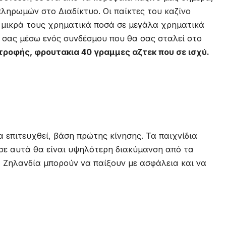
ληρωμών στο Διαδίκτυο. Οι παίκτες του καζίνο
α μικρά τους χρηματικά ποσά σε μεγάλα χρηματικά
ό σας μέσω ενός συνδέσμου που θα σας σταλεί στο
τροφής, φρουτακια 40 γραμμες αζτεκ που σε ισχύ.
 επιτευχθεί, βάση πρώτης κίνησης. Τα παιχνίδια
 σε αυτά θα είναι υψηλότερη διακύμανση από τα
α Ζηλανδία μπορούν να παίξουν με ασφάλεια και να