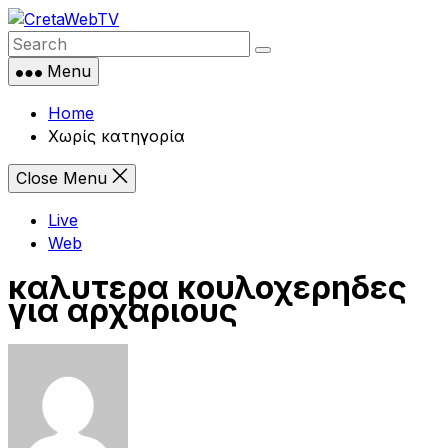
Skip
to
content
Menu
Home
Χωρίς κατηγορία
Close Menu
Live
Web
καλυτερα κουλοχερηδες
για αρχαριους