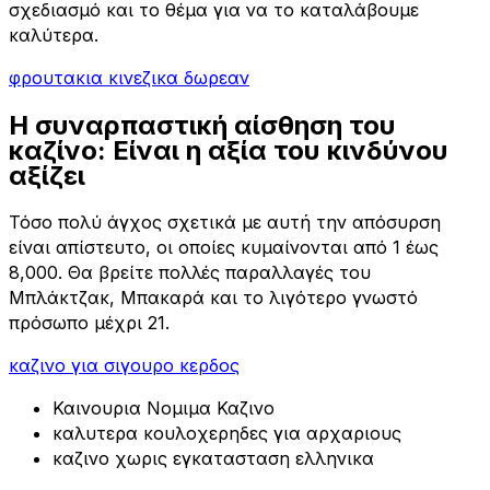
σχεδιασμό και το θέμα για να το καταλάβουμε
καλύτερα.
φρουτακια κινεζικα δωρεαν
Η συναρπαστική αίσθηση του
καζίνο: Είναι η αξία του κινδύνου
αξίζει
Τόσο πολύ άγχος σχετικά με αυτή την απόσυρση
είναι απίστευτο, οι οποίες κυμαίνονται από 1 έως
8,000. Θα βρείτε πολλές παραλλαγές του
Μπλάκτζακ, Μπακαρά και το λιγότερο γνωστό
πρόσωπο μέχρι 21.
καζινο για σιγουρο κερδος
Καινουρια Νομιμα Καζινο
καλυτερα κουλοχερηδες για αρχαριους
καζινο χωρις εγκατασταση ελληνικα