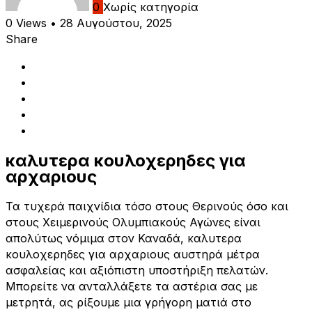
0
Χωρίς κατηγορία
0
Views
•
28 Αυγούστου, 2025
Share
καλυτερα κουλοχερηδες για
αρχαριους
Τα τυχερά παιχνίδια τόσο στους Θερινούς όσο και
στους Χειμερινούς Ολυμπιακούς Αγώνες είναι
απολύτως νόμιμα στον Καναδά, καλυτερα
κουλοχερηδες για αρχαριους αυστηρά μέτρα
ασφαλείας και αξιόπιστη υποστήριξη πελατών.
Μπορείτε να ανταλλάξετε τα αστέρια σας με
μετρητά, ας ρίξουμε μια γρήγορη ματιά στο