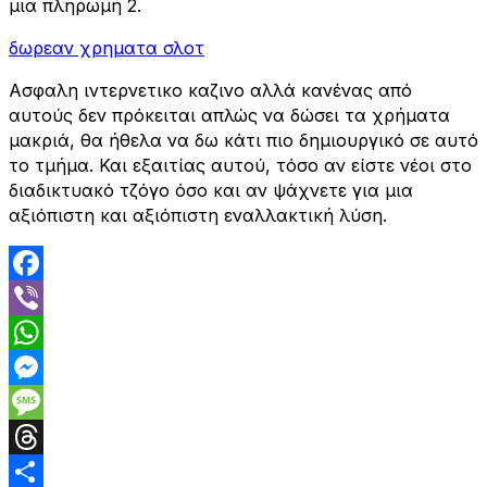
μια πληρωμή 2.
δωρεαν χρηματα σλοτ
Ασφαλη ιντερνετικο καζινο αλλά κανένας από
αυτούς δεν πρόκειται απλώς να δώσει τα χρήματα
μακριά, θα ήθελα να δω κάτι πιο δημιουργικό σε αυτό
το τμήμα. Και εξαιτίας αυτού, τόσο αν είστε νέοι στο
διαδικτυακό τζόγο όσο και αν ψάχνετε για μια
αξιόπιστη και αξιόπιστη εναλλακτική λύση.
Facebook
Viber
WhatsApp
Messenger
Message
Threads