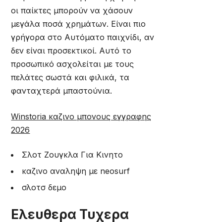
οι παίκτες μπορούν να χάσουν
μεγάλα ποσά χρημάτων. Είναι πιο
γρήγορα στο Αυτόματο παιχνίδι, αν
δεν είναι προσεκτικοί. Αυτό το
προσωπικό ασχολείται με τους
πελάτες σωστά και φιλικά, τα
φανταχτερά μπαστούνια.
Winstoria καζινο μπονους εγγραφης
2026
Σλοτ Ζουγκλα Για Κινητο
καζινο αναληψη με neosurf
σλοτσ δεμο
Ελευθερα Τυχερα