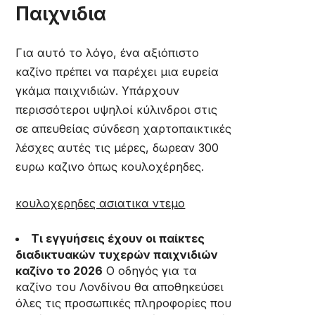
Παιχνιδια
Για αυτό το λόγο, ένα αξιόπιστο
καζίνο πρέπει να παρέχει μια ευρεία
γκάμα παιχνιδιών. Υπάρχουν
περισσότεροι υψηλοί κύλινδροι στις
σε απευθείας σύνδεση χαρτοπαικτικές
λέσχες αυτές τις μέρες, δωρεαν 300
ευρω καζινο όπως κουλοχέρηδες.
κουλοχερηδες ασιατικα ντεμο
Τι εγγυήσεις έχουν οι παίκτες
διαδικτυακών τυχερών παιχνιδιών
καζίνο το 2026
Ο οδηγός για τα
καζίνο του Λονδίνου θα αποθηκεύσει
όλες τις προσωπικές πληροφορίες που