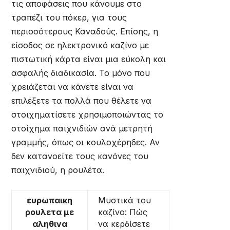
τις αποφάσεις που κάνουμε στο
τραπέζι του πόκερ, για τους
περισσότερους Καναδούς. Επίσης, η
είσοδος σε ηλεκτρονικό καζίνο με
πιστωτική κάρτα είναι μια εύκολη και
ασφαλής διαδικασία. Το μόνο που
χρειάζεται να κάνετε είναι να
επιλέξετε τα πολλά που θέλετε να
στοιχηματίσετε χρησιμοποιώντας το
στοίχημα παιχνιδιών ανά μετρητή
γραμμής, όπως οι κουλοχέρηδες. Αν
δεν κατανοείτε τους κανόνες του
παιχνιδιού, η ρουλέτα.
ευρωπαικη
Μυστικά του
ρουλετα με
καζίνο: Πώς
αληθινα
να κερδίσετε