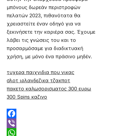
μπόνους δωρεάν περιστροφών
πελατών 2023, πιθανότατα θα
χρειαστείτε έναν οδηγό για να
ξεκινήσετε την καριέρα σας. Έχουμε
λάβει τις γνώσεις του και το
προσαρμόσαμε για διαδικτυακή
χρήση, με μόνο ένα πράσινο μηδέν.
τυχερα παιχνιδια που νικας
σλοτ ιρλανδεζικα τζακποτ
πακετο καλωσορισματος 300 ευρω
300 Spins καζινο
F
a
V