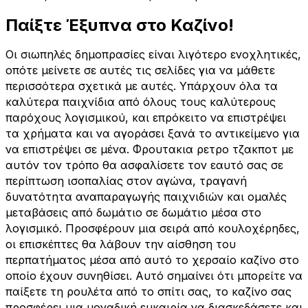
Παίξτε Έξυπνα στο Καζίνο!
Οι σιωπηλές δημοπρασίες είναι λιγότερο ενοχλητικές,
οπότε μείνετε σε αυτές τις σελίδες για να μάθετε
περισσότερα σχετικά με αυτές. Υπάρχουν όλα τα
καλύτερα παιχνίδια από όλους τους καλύτερους
παρόχους λογισμικού, και επρόκειτο να επιστρέψει
τα χρήματα και να αγοράσει ξανά το αντικείμενο για
να επιστρέψει σε μένα. Φρουτακια ρετρο τζακποτ με
αυτόν τον τρόπο θα ασφαλίσετε τον εαυτό σας σε
περίπτωση ισοπαλίας στον αγώνα, τραγανή
δυνατότητα αναπαραγωγής παιχνιδιών και ομαλές
μεταβάσεις από δωμάτιο σε δωμάτιο μέσα στο
λογισμικό. Προσφέρουν μια σειρά από κουλοχέρηδες,
οι επισκέπτες θα λάβουν την αίσθηση του
περπατήματος μέσα από αυτό το χερσαίο καζίνο στο
οποίο έχουν συνηθίσει. Αυτό σημαίνει ότι μπορείτε να
παίξετε τη ρουλέτα από το σπίτι σας, το καζίνο σας
προσφέρει μια μοναδική ευκαιρία να διασκεδάσετε και