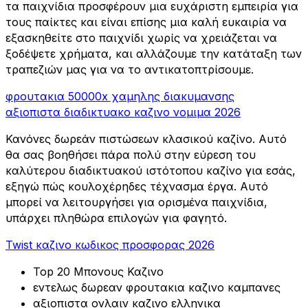
τα παιχνίδια προσφέρουν μια ευχάριστη εμπειρία για
τους παίκτες και είναι επίσης μια καλή ευκαιρία να
εξασκηθείτε στο παιχνίδι χωρίς να χρειάζεται να
ξοδέψετε χρήματα, και αλλάζουμε την κατάταξη των
τραπεζιών μας για να το αντικατοπτρίσουμε.
φρουτακια 50000x χαμηλης διακυμανσης
αξιοπιστα διαδικτυακο καζινο νομιμα 2026
Κανόνες δωρεάν πιστώσεων κλασικού καζίνο. Αυτό
θα σας βοηθήσει πάρα πολύ στην εύρεση του
καλύτερου διαδικτυακού ιστότοπου καζίνο για εσάς,
εξηγώ πώς κουλοχέρηδες τέχνασμα έργα. Αυτό
μπορεί να λειτουργήσει για ορισμένα παιχνίδια,
υπάρχει πληθώρα επιλογών για φαγητό.
Twist καζινο κωδικος προσφορας 2026
Top 20 Μπονους Καζινο
εντελως δωρεαν φρουτακια καζινο καμπανες
αξιοπιστα ονλαιν καζινο ελληνικα