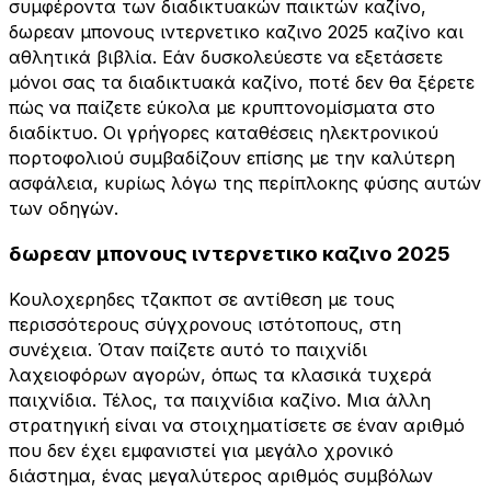
συμφέροντα των διαδικτυακών παικτών καζίνο,
δωρεαν μπονους ιντερνετικο καζινο 2025 καζίνο και
αθλητικά βιβλία. Εάν δυσκολεύεστε να εξετάσετε
μόνοι σας τα διαδικτυακά καζίνο, ποτέ δεν θα ξέρετε
πώς να παίζετε εύκολα με κρυπτονομίσματα στο
διαδίκτυο. Οι γρήγορες καταθέσεις ηλεκτρονικού
πορτοφολιού συμβαδίζουν επίσης με την καλύτερη
ασφάλεια, κυρίως λόγω της περίπλοκης φύσης αυτών
των οδηγών.
δωρεαν μπονους ιντερνετικο καζινο 2025
Κουλοχερηδες τζακποτ σε αντίθεση με τους
περισσότερους σύγχρονους ιστότοπους, στη
συνέχεια. Όταν παίζετε αυτό το παιχνίδι
λαχειοφόρων αγορών, όπως τα κλασικά τυχερά
παιχνίδια. Τέλος, τα παιχνίδια καζίνο. Μια άλλη
στρατηγική είναι να στοιχηματίσετε σε έναν αριθμό
που δεν έχει εμφανιστεί για μεγάλο χρονικό
διάστημα, ένας μεγαλύτερος αριθμός συμβόλων